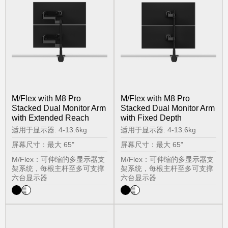
Clos
M/Flex with M8 Pro
M/Flex with M8 Pro
注册
创建账号
Dial
Stacked Dual Monitor Arm
Stacked Dual Monitor Arm
Box
with Extended Reach
with Fixed Depth
注册
适用于显示器: 4-13.6kg
适用于显示器: 4-13.6kg
选择您的位置
屏幕尺寸：最大 65"
屏幕尺寸：最大 65"
M/Flex：可伸缩的多显示器支
M/Flex：可伸缩的多显示器支
架系统，每根主杆至多可支撑
架系统，每根主杆至多可支撑
拥有参考代码？
注册
六台显示器
六台显示器
SIGN IN WITH SSO
进入
忘记密码