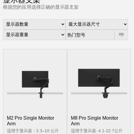
更改地区
根据您的应用选择正确的显示器支架
Opens
Opens
Opens
Opens
Opens
Opens
Opens
Opens
Opens
to
to
to
to
to
to
to
to
to
Facebook
Twitter
Linkedin
Instagram
Humanscale
Pinterest
YouTube
WeChat
Weibo
Blog
热门型号
M2 Pro Single Monitor
M8 Pro Single Monitor
Arm
Arm
适用于显示器：2.3–10 公斤
适用于显示器: 4.1-22.7公斤