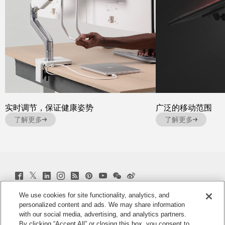
实时调节，保证健康姿势
广泛的移动范围
了解更多
了解更多
Twitter
Facebook
LinkedIn
Instagram
Humanscale
Pinterst
YouTube
WeChat
Webio
(opens
(opens
(opens
(opens
Blog
(opens
(opens
(opens
(opens
new
new
new
new
(opens
new
new
new
new
window)
We use cookies for site functionality, analytics, and
window)
window)
window)
new
window)
window)
window)
window)
注册获取促销和新闻
window)
personalized content and ads. We may share information
with our social media, advertising, and analytics partners.
电子邮件注册
By clicking “Accept All” or closing this box, you consent to