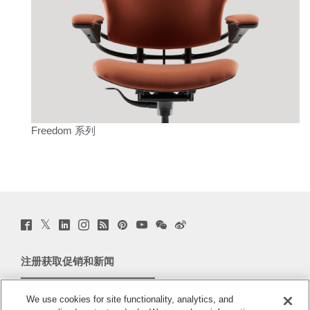
Freedom 系列
Twitter
Facebook
LinkedIn
Instagram
Humanscale
Pinterst
YouTube
WeChat
Webio
(opens
(opens
(opens
(opens
Blog
(opens
(opens
(opens
(opens
new
new
new
new
(opens
new
new
new
new
window)
window)
window)
window)
new
window)
window)
window)
window)
注册获取促销和新闻
window)
电子邮件注册
We use cookies for site functionality, analytics, and