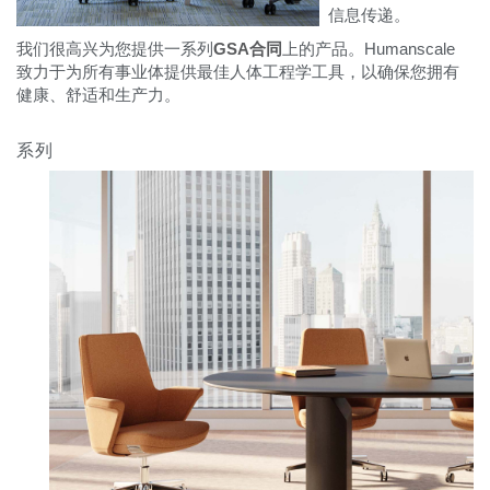
更改地区
信息传递。
我们很高兴为您提供一系列
GSA合同
上的产品。Humanscale
Opens
Opens
Opens
Opens
Opens
Opens
Opens
Opens
Opens
致力于为所有事业体提供最佳人体工程学工具，以确保您拥有
to
to
to
to
to
to
to
to
to
健康、舒适和生产力。
Facebook
Twitter
Linkedin
Instagram
Humanscale
Pinterest
YouTube
WeChat
Weibo
Blog
系列