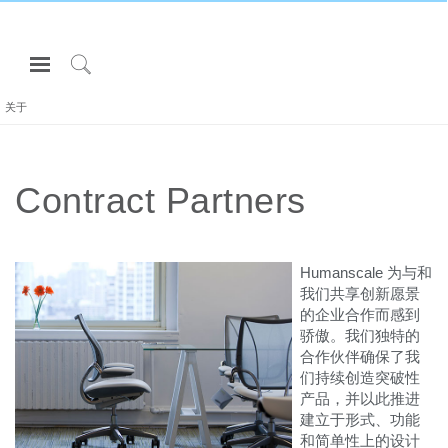
Open
Navigation
Click
Menu
to
关于
登录或注册
Search
产品
Contract Partners
人体工程学
资料库
关于
Humanscale 为与和
我们共享创新愿景
联系我们
的企业合作而感到
骄傲。我们独特的
合作伙伴确保了我
Partners
们持续创造突破性
联系支持
产品，并以此推进
建立于形式、功能
寻找展示厅
和简单性上的设计