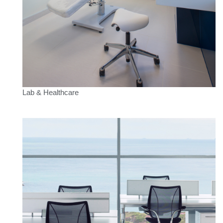
Box
注册
选择您的位置
拥有参考代码？
注册
Lab & Healthcare
SIGN IN WITH SSO
进入
忘记密码
Select
中文
Region