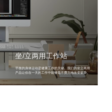
显示器支架和集成扩展
座椅和坐凳
基座
键盘系统
工作台灯
技术工具
坐/立两用工作站
线缆管理
人体工学工具
Humanscale的座椅摒弃了笨重复杂的机械构造，利
Humanscale的显示器支架可提供绝对稳定、轻松调
键盘系统是人体工学工作站的一个重要组成部分，它
Humanscale的工作灯均带有环保设计元素并采用先
Humanscale座椅通过使用者自身的体重和物理定律
用使用者的体重和物理定律鼓励运动，同时提供无与
平衡的身体运动是健康工作的关键。我们的坐立两用
节的卓越功能，可在瞬间创造更加灵活动态的工作
们可以减少弯腰驼背的打字姿势，从而最大限度地提
进的LED技术，有助于减少眼睛疲劳，提高电脑阅读
来替代笨重复杂的机械装置，鼓励使用者多运动并带
线缆管理解决方案让工作场所更有序，并让桌子下方
提供各种人体工程学工作用具，助您保持工作场所的
伦比的舒适度。
产品让你在一天的工作中能够毫不费力地改变姿势。
站。
高舒适性，让用户更健康地工作。
的舒适感，同时减少能耗和费用。
给他们无与伦比的舒适感。
的区域更加整洁，避免不必要的风险。
整洁并提高舒适度。
Close