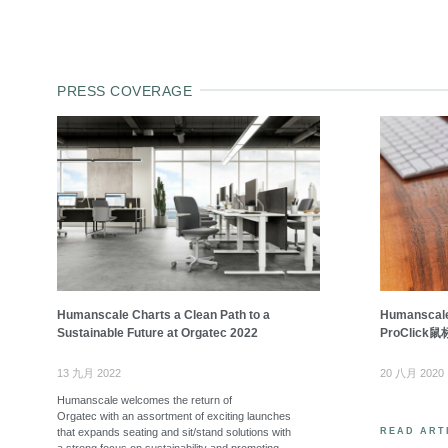
PRESS COVERAGE
Humanscale Charts a Clean Path to a
Humansc
Sustainable Future at Orgatec 2022
ProClick鼠
13 九月 2022
20 八月 2020
Humanscale welcomes the return of
Orgatec with an assortment of exciting launches
that expands seating and sit/stand solutions with
READ ART
a strong focus on sustainability and promoting