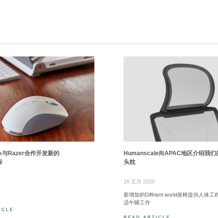
ale与Razer合作开发新的
Humanscale向APAC地区介绍我
标
头枕
26 五月 2020
新增加的Diffrient world座椅提供人体
适午睡工作
ICLE
READ ARTICLE