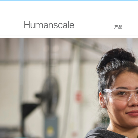
产品
座椅和坐凳
设计师工具箱
公司介绍
坐/立两用工作站
下载资源库
企业社会责任
显示器支架和集成扩展基座
看,听,学
设计工作室
键盘系统
PRICING GUIDES
新闻室
工作台灯
何处购买
技术工具
签约合作伙伴
线缆管理
GOVERNMENT & EDUCATION