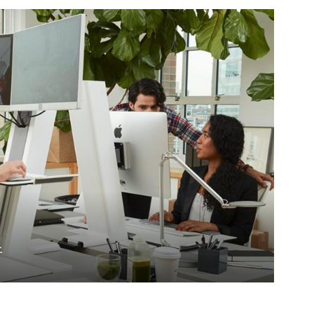
Dialog
Box
析