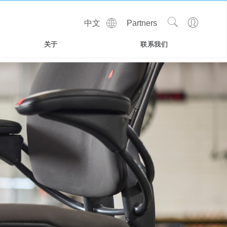
Show
Go
中文
Partners
Regions
Search
to
Site
Profile
关于
联系我们