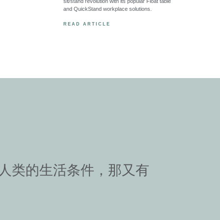
sit/stand revolution with its popular Float table
and QuickStand workplace solutions.
READ ARTICLE
善人类的生活条件，那又有
”