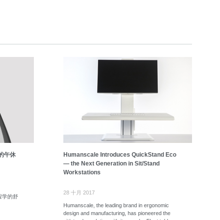
们的午休
Humanscale Introduces QuickStand Eco
— the Next Generation in Sit/Stand
Workstations
28 十月 2017
工程学的舒
Humanscale, the leading brand in ergonomic
design and manufacturing, has pioneered the