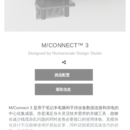
更改地区
Opens
Opens
Opens
Opens
Opens
Opens
Opens
Opens
Opens
to
to
to
to
to
to
to
to
to
Facebook
Twitter
Linkedin
Instagram
Humanscale
Pinterest
YouTube
WeChat
Weibo
Blog
M/CONNECT™ 3
Designed by Humanscale Design Studio
挑选配置
索取信息
M/Connect 3 是用于笔记本电脑和手持设备数据连接和供电的
中心化集成器。亦是满足当今灵活技术需求的关键工具，能够
在减少线缆杂乱问题的同时改善必要接口的使用体验。其模块
化设计不仅能够使维护易如反掌，同时还能紧跟迅速迭代的趋