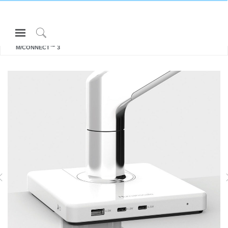
Open
所有 显示器支架和集成扩展基座
Navigation
Click
M/CONNECT™ 3
Menu
to
登录或注册
Search
产品
人体工程学
资料库
关于
M2.1
M8.1
适用于 2.3-7 千克的纯平显示器
适用于高达 12.7 公斤 的平面和曲面
VO
联系我们
适用于 2.3-5.7 千克的曲屏显示器
屏幕
有关
M2.1
Partners
联系支持
寻找展示厅