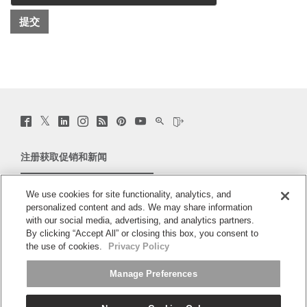
Twitter
Facebook
LinkedIn
Instagram
Humanscale
Pinterst
YouTube
WeChat
Webio
(opens
(opens
(opens
(opens
Blog
(opens
(opens
(opens
(opens
new
new
new
new
(opens
new
new
new
new
window)
window)
window)
window)
new
window)
window)
window)
window)
注册获取促销和新闻
window)
电子邮件注册
We use cookies for site functionality, analytics, and
personalized content and ads. We may share information
关于
with our social media, advertising, and analytics partners.
By clicking “Accept All” or closing this box, you consent to
人体工程学
the use of cookies.
Privacy Policy
Manage Preferences
资料库