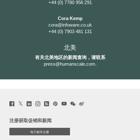
+44 (0) 7780 956 291
Cora Kemp
cora@infoware.co.uk
+44 (0) 7903 481 131
北美
有关北美地区的新闻查询，请联系
press@humanscale.com
.
Twitter
Facebook
LinkedIn
Instagram
Humanscale
Pinterst
YouTube
WeChat
Webio
(opens
(opens
(opens
(opens
Blog
(opens
(opens
(opens
(opens
new
new
new
new
(opens
new
new
new
new
window)
window)
window)
window)
new
window)
window)
window)
window)
注册获取促销和新闻
window)
电子邮件注册