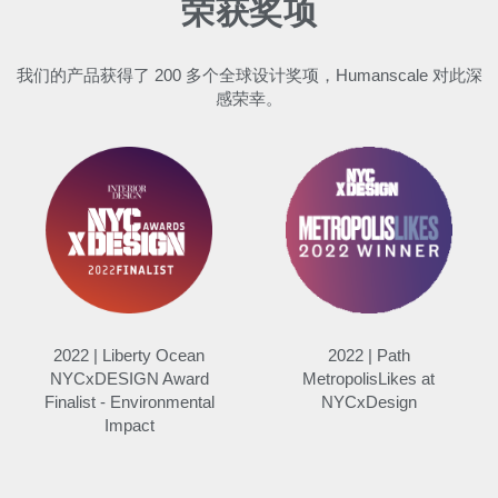
荣获奖项
更改地区
Opens
Opens
Opens
Opens
Opens
Opens
Opens
Opens
Opens
我们的产品获得了 200 多个全球设计奖项，Humanscale 对此深
to
to
to
to
to
to
to
to
to
感荣幸。
Facebook
Twitter
Linkedin
Instagram
Humanscale
Pinterest
YouTube
WeChat
Weibo
Blog
2022 | Liberty Ocean
2022 | Path
NYCxDESIGN Award
MetropolisLikes at
Finalist - Environmental
NYCxDesign
Impact
Clos
注册
创建账号
Dial