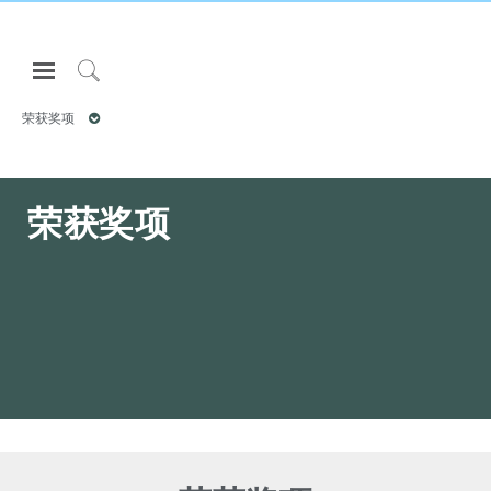
Open
Navigation
Click
Menu
to
荣获奖项
登录或注册
Search
产品
荣获奖项
人体工程学
资料库
关于
联系我们
Partners
联系支持
寻找展示厅