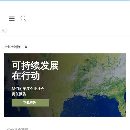
Open
Navigation
Click
Menu
to
关于
登录或注册
Search
企业社会责任
产品
人体工程学
可持续发展
资料库
在行动
关于
联系我们
我们的年度企业社会
责任报告
下载报告
Partners
联系支持
寻找展示厅
企业社会责任