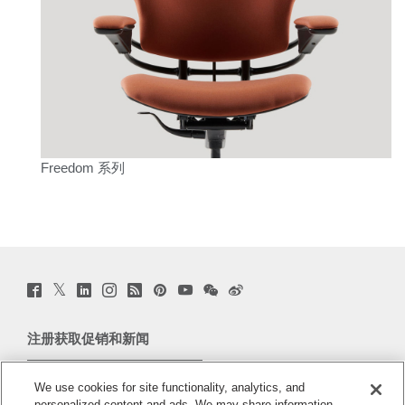
Freedom 系列
Twitter
Facebook
LinkedIn
Instagram
Humanscale
Pinterst
YouTube
WeChat
Webio
(opens
(opens
(opens
(opens
Blog
(opens
(opens
(opens
(opens
new
new
new
new
(opens
new
new
new
new
window)
window)
window)
window)
new
window)
window)
window)
window)
注册获取促销和新闻
window)
电子邮件注册
We use cookies for site functionality, analytics, and
personalized content and ads. We may share information