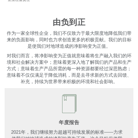
更改地区
Opens
Opens
Opens
Opens
Opens
Opens
Opens
Opens
Opens
由负到正
to
to
to
to
to
to
to
to
to
Facebook
Twitter
Linkedin
Instagram
Humanscale
Pinterest
YouTube
WeChat
Weibo
作为一家全球性企业，我们不仅致力于最大限度地降低我们带
Blog
来的负面影响，同时也力求创造更多的积极贡献。我们的目标
是使我们对地球造成的净影响变为正值。
对我们而言，将净影响变为正值就意味着将生产融入我们的环
境和社会解决方案中；意味着更深入地了解我们的产品和生产
方式；意味着生产产品所需的每一种资源都要经过深思熟虑；
意味着不仅仅满足于降低消耗，而是去寻求新的方式去回馈、
补充，持续为世界带来积极的环境和社会影响。
年度报告
2021年，我们继续努力超越可持续发展的标准——力求