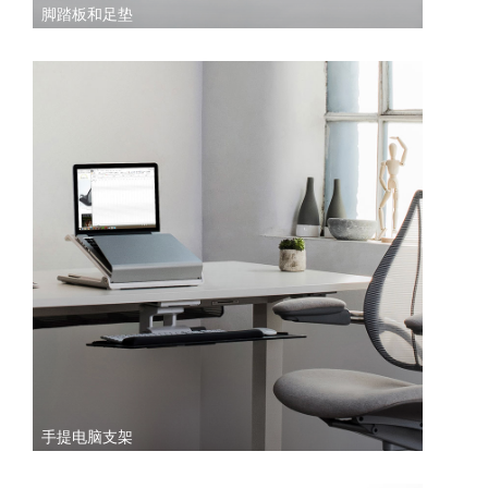
脚踏板和足垫
手提电脑支架