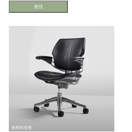
更改地区
查找
Opens
Opens
Opens
Opens
Opens
Opens
Opens
Opens
Opens
to
to
to
to
to
to
to
to
to
Facebook
Twitter
Linkedin
Instagram
Humanscale
Pinterest
YouTube
WeChat
Weibo
Blog
座椅和坐凳