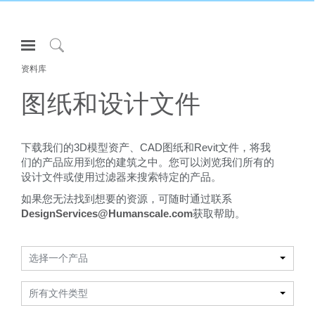
Open
Navigation
Click
Menu
资料库
to
登录或注册
Search
图纸和设计文件
产品
人体工程学
下载我们的3D模型资产、CAD图纸和Revit文件，将我
们的产品应用到您的建筑之中。您可以浏览我们所有的
资料库
设计文件或使用过滤器来搜索特定的产品。
关于
如果您无法找到想要的资源，可随时通过联系
联系我们
DesignServices@Humanscale.com
获取帮助。
Partners
选择一个产品
联系支持
所有文件类型
寻找展示厅