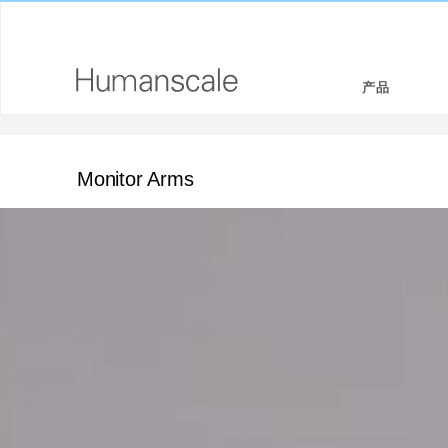
产品
座椅和坐凳
设计师工具箱
公司介绍
Monitor Arms
坐/立两用工作站
下载资源库
企业社会责任
显示器支架和集成扩展基座
看,听,学
设计工作室
键盘系统
PRICING GUIDES
新闻室
工作台灯
何处购买
技术工具
签约合作伙伴
线缆管理
GOVERNMENT & EDUCATION