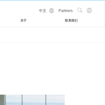
Show
Go
中文
Partners
Regions
Search
to
Site
Profile
关于
联系我们