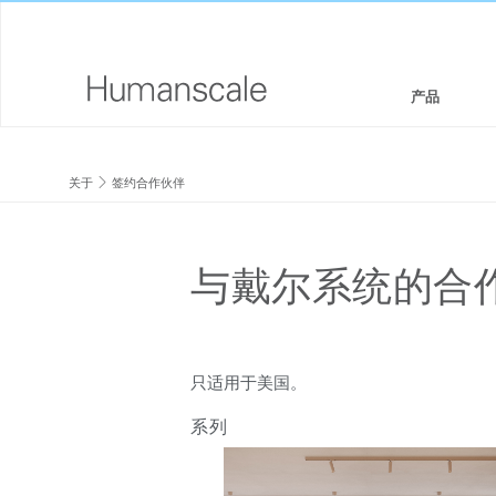
产品
座椅和坐凳
设计师工具箱
公司介绍
关于
签约合作伙伴
坐/立两用工作站
下载资源库
企业社会责任
显示器支架和集成扩展基座
看,听,学
设计工作室
与戴尔系统的合
键盘系统
PRICING GUIDES
新闻室
工作台灯
何处购买
只适用于美国。
技术工具
签约合作伙伴
系列
线缆管理
GOVERNMENT & EDUCATION