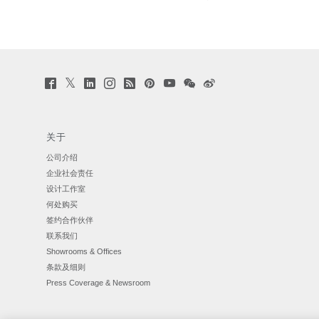
Twitter
Facebook
LinkedIn
Instagram
Humanscale
Pinterst
YouTube
WeChat
Webio
(opens
(opens
(opens
(opens
Blog
(opens
(opens
(opens
(opens
new
new
new
new
(opens
new
new
new
new
window)
window)
window)
window)
new
window)
window)
window)
window)
window)
关于
公司介绍
企业社会责任
设计工作室
何处购买
签约合作伙伴
联系我们
Showrooms & Offices
条款及细则
Press Coverage & Newsroom