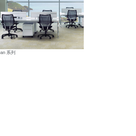
Close
Dialog
Box
ean 系列