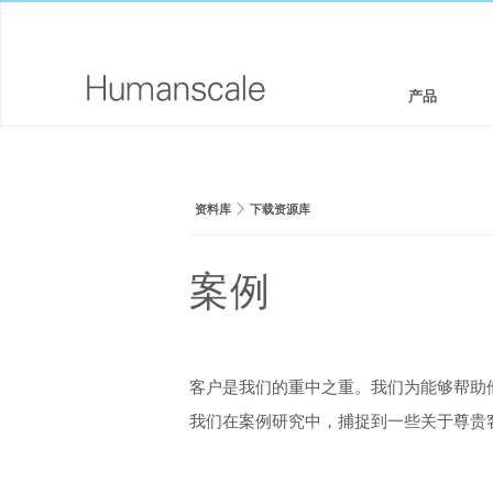
产品
座椅和坐凳
设计师工具箱
公司介绍
资料库
下载资源库
坐/立两用工作站
下载资源库
企业社会责任
显示器支架和集成扩展基座
看,听,学
设计工作室
案例
键盘系统
PRICING GUIDES
新闻室
工作台灯
何处购买
客户是我们的重中之重。我们为能够帮助
技术工具
签约合作伙伴
我们在案例研究中，捕捉到一些关于尊贵
线缆管理
GOVERNMENT & EDUCATION