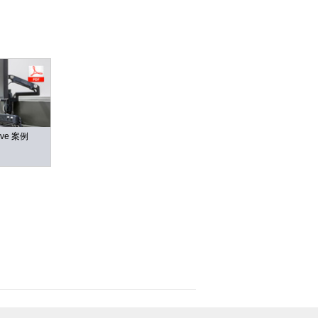
Close
Dialog
Box
ive 案例