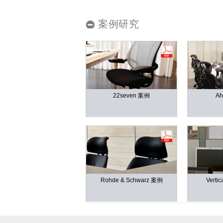
人体工学工具
案例研究
LAB & HEALTHCARE
注册
22seven 案例
A
SIGN 
Rohde & Schwarz 案例
Verti
忘记密
中文