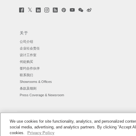
Twitter
Facebook
LinkedIn
Instagram
Humanscale
Pinterst
YouTube
WeChat
Webio
(opens
(opens
(opens
(opens
Blog
(opens
(opens
(opens
(opens
new
new
new
new
(opens
new
new
new
new
window)
window)
window)
window)
new
window)
window)
window)
window)
window)
关于
公司介绍
企业社会责任
设计工作室
何处购买
签约合作伙伴
联系我们
Showrooms & Offices
条款及细则
Press Coverage & Newsroom
We use cookies for site functionality, analytics, and personalized cont
Cookie 偏好
Ⓒ 2026 Humanscale. 版权所有.
条款和条件
隐私政策
网页
|
|
|
|
social media, advertising, and analytics partners. By clicking “Accept Al
cookies.
Privacy Policy