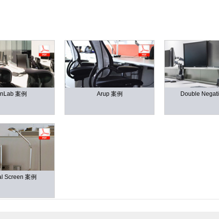
选择您的位置
创建账号
注册
hnLab 案例
Arup 案例
Double Negat
拥有参考代码？
注册
IN WITH SSO
进入
cal Screen 案例
码
Select
Region