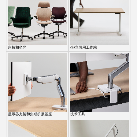
更改地区
Opens
Opens
Opens
Opens
Opens
Opens
Opens
Opens
Opens
to
to
to
to
to
to
to
to
to
Facebook
Twitter
Linkedin
Instagram
Humanscale
Pinterest
YouTube
WeChat
Weibo
Blog
座椅和坐凳
坐/立两用工作站
显示器支架和集成扩展基座
技术工具