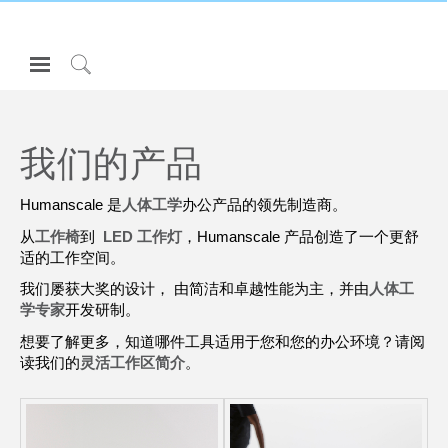
Open
Navigation
Click
Menu
to
登录或注册
Search
我们的产品
产品
人体工程学
Humanscale 是
人体工学
办公产品的领先制造商。
资料库
从
工作椅
到
LED 工作灯
，Humanscale 产品创造了一个更舒
适的工作空间。
关于
我们屡获大奖的设计， 由简洁和卓越性能为主，并由
人体工
联系我们
学专家
开发研制。
想要了解更多，知道哪件工具适用于您和您的办公环境？请阅
读我们的
灵活工作区简介
。
Partners
联系支持
寻找展示厅