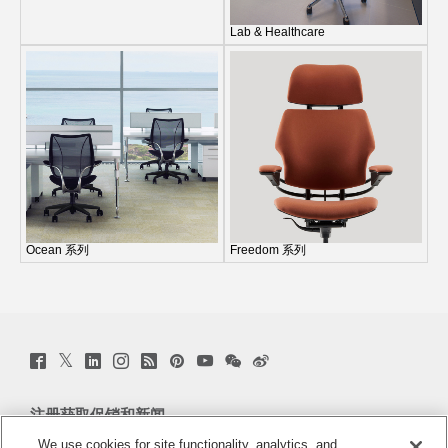
Lab & Healthcare
Ocean 系列
Freedom 系列
Twitter
Facebook
LinkedIn
Instagram
Humanscale
Pinterst
YouTube
WeChat
Webio
(opens
(opens
(opens
(opens
Blog
(opens
(opens
(opens
(opens
new
new
new
new
(opens
new
new
new
new
window)
window)
window)
window)
new
window)
window)
window)
window)
注册获取促销和新闻
window)
We use cookies for site functionality, analytics, and