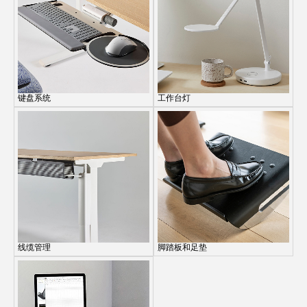
键盘系统
工作台灯
注册
创建账号
Clos
Dial
注册
Box
选择您的位置
拥有参考代码？
注册
线缆管理
脚踏板和足垫
SIGN IN WITH SSO
进入
忘记密码
Select
中文