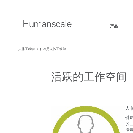
产品
座椅和坐凳
设计师工具箱
公司介绍
人体工程学
什么是人体工程学
坐/立两用工作站
下载资源库
企业社会责任
显示器支架和集成扩展基座
看,听,学
设计工作室
活跃的工作空间
键盘系统
PRICING GUIDES
新闻室
工作台灯
何处购买
人
技术工具
签约合作伙伴
健
线缆管理
GOVERNMENT & EDUCATION
的
活