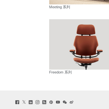
Meeting 系列
Freedom 系列
Twitter
Facebook
LinkedIn
Instagram
Humanscale
Pinterst
YouTube
WeChat
Webio
(opens
(opens
(opens
(opens
Blog
(opens
(opens
(opens
(opens
new
new
new
new
(opens
new
new
new
new