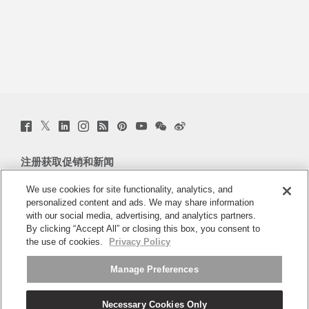
Twitter
Facebook
LinkedIn
Instagram
Humanscale
Pinterst
YouTube
WeChat
Webio
(opens
(opens
(opens
(opens
Blog
(opens
(opens
(opens
(opens
new
new
new
new
(opens
new
new
new
new
window)
window)
window)
window)
new
window)
window)
window)
window)
注册获取促销和新闻
window)
电子邮件注册
We use cookies for site functionality, analytics, and
personalized content and ads. We may share information
with our social media, advertising, and analytics partners.
关于
By clicking “Accept All” or closing this box, you consent to
the use of cookies.
Privacy Policy
人体工程学
Manage Preferences
资料库
Necessary Cookies Only