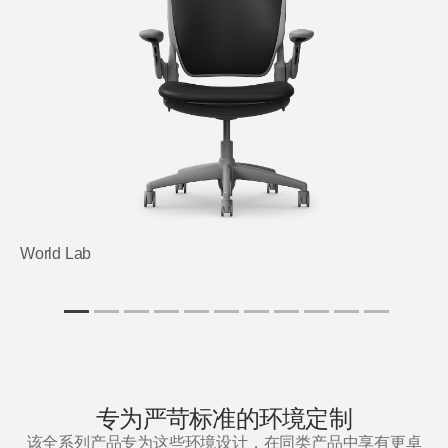
Opens
Opens
Opens
Opens
Opens
Opens
Opens
Opens
Opens
to
to
to
to
to
to
to
to
to
Facebook
Twitter
Linkedin
Instagram
Humanscale
Pinterest
YouTube
WeChat
Weibo
Blog
World Lab
专为严苛标准的环境定制
该全系列产品专为这些环境设计，在同类产品中享有更卓