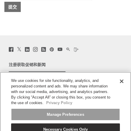
Twitter
Facebook
LinkedIn
Instagram
Humanscale
Pinterst
YouTube
WeChat
Webio
(opens
(opens
(opens
(opens
Blog
(opens
(opens
(opens
(opens
new
new
new
new
(opens
new
new
new
new
window)
window)
window)
window)
new
window)
window)
window)
window)
注册获取促销和新闻
window)
电子邮件注册
We use cookies for site functionality, analytics, and
personalized content and ads. We may share information
关于
with our social media, advertising, and analytics partners.
By clicking “Accept All” or closing this box, you consent to
人体工程学
the use of cookies.
Privacy Policy
Manage Preferences
资料库
Necessary Cookies Only