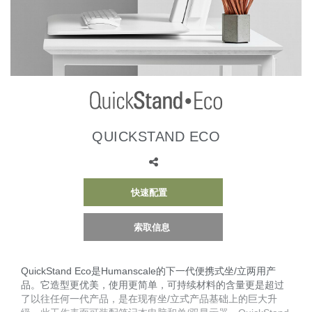
更改地区
Opens
Opens
Opens
Opens
Opens
Opens
Opens
Opens
Opens
to
to
to
to
to
to
to
to
to
Facebook
Twitter
Linkedin
Instagram
Humanscale
Pinterest
YouTube
WeChat
Weibo
Blog
QUICKSTAND ECO
快速配置
索取信息
QuickStand Eco是Humanscale的下一代便携式坐/立两用产
品。它造型更优美，使用更简单，可持续材料的含量更是超过
了以往任何一代产品，是在现有坐/立式产品基础上的巨大升