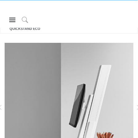
Open
所有 坐/立两用工作站
Navigation
Click
QUICKSTAND ECO
Menu
to
登录或注册
Search
产品
人体工程学
资料库
关于
FLOAT MICRO
EFLOAT GO 2.0
联系我们
Partners
联系支持
寻找展示厅