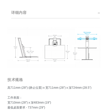
间趋势进行深入研究以及和Humanscale内部的人体工学咨询团
队的紧密合作。
详细内容
Clos
注册
创建账号
Dial
Box
注册
选择您的位置
拥有参考代码？
注册
技术规格
SIGN IN WITH SSO
高711mm (28") (静止位置) x 宽711mm (28”) x 深724mm (28.5”)
进入
忘记密码
工作表面：
Select
中文
宽710mm (28") x 深483mm (19")
Region
最低桌面要求 - 737mm (29")