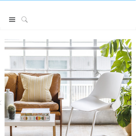
Open
Navigation
Click
所有 座椅和坐凳
TREA
Menu
to
登录或注册
Search
产品
人体工程学
资料库
关于
SMART OCEAN
DIFFRIENT WORLD座椅
联系我们
Partners
联系支持
寻找展示厅