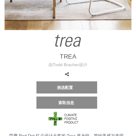
更改地区
Opens
Opens
Opens
Opens
Opens
Opens
Opens
Opens
Opens
to
to
to
to
to
to
to
to
to
Facebook
Twitter
Linkedin
Instagram
Humanscale
Pinterest
YouTube
WeChat
Weibo
Blog
TREA
由Todd Bracher设计
挑选配置
索取信息
荣膺 Red Dot 红点设计大奖的 Trea 将永恒、简约美感与表现