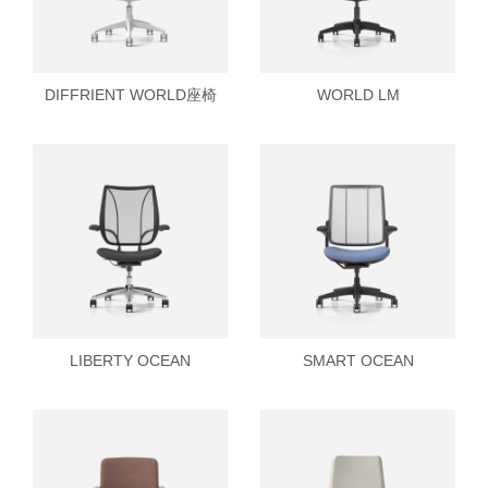
SIGN IN WITH SSO
进入
忘记密码
DIFFRIENT WORLD座椅
WORLD LM
Select
中文
Region
LIBERTY OCEAN
SMART OCEAN