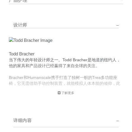
产品护理
设计师
Todd Bracher
当下伟大的年轻设计师之一。Todd Bracher是地道的纽约人，
他的家具和产品设计已经赢得了来自全球的关注。
Bracher和Humanscale携手打造了独树一帜的Trea多功能座
椅，它无需借助手动控制装置，就能模拟人体本能的倾仰，此
外还有富于创新的Vessel工作灯。
了解更多
Bracher毕业于普拉特学院（Pratt Institute），并在获得富布赖
特（Fulbright）设计类奖学金后，于哥本哈根的丹麦皇家设计
学院获得室内和家具设计的艺术硕士学位。他曾在2008年纽约
国际当代家具展（New York’s International Contemporary
详细内容
Furniture Fair）上荣膺“年度新晋设计师”称号。不但如此，他
还曾被Bolig的年度国际设计师奖两次提名。他具有丰富的国际