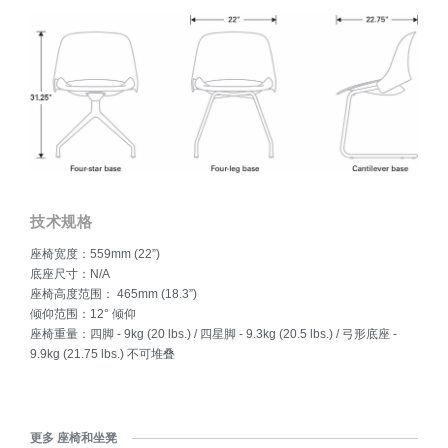
经验，曾在英国Tom Dixon设计事务所任职，在法国国立高等
工业设计学院作为设计学教授教过书，并且在斯堪的纳维亚的
奢侈品品牌乔治杰生（Georg Jensen）担任过创意总监。
游历海外十载之后，Bracher于2007年回到纽约，并在布鲁克
林创建了Todd Bracher工作室。
技术规格
座椅宽度：559mm (22”)
底座尺寸：N/A
座椅高度范围： 465mm (18.3”)
倾仰范围：12° 倾仰
座椅重量：四脚 - 9kg (20 lbs.) / 四星脚 - 9.3kg (20.5 lbs.) / 弓形底座 -
9.9kg (21.75 lbs.) 不可堆叠
更多 座椅和坐凳