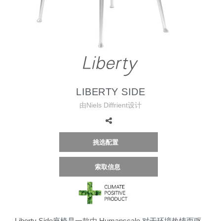
更改地区
Opens
Opens
Opens
Opens
Opens
Opens
Opens
Opens
Opens
to
to
to
to
to
to
to
to
to
Facebook
Twitter
Linkedin
Instagram
Humanscale
Pinterest
YouTube
WeChat
Weibo
Blog
LIBERTY SIDE
由Niels Diffrient设计
挑选配置
索取信息
Liberty Side座椅是一款由 Humanscale 对于环境热情而驱