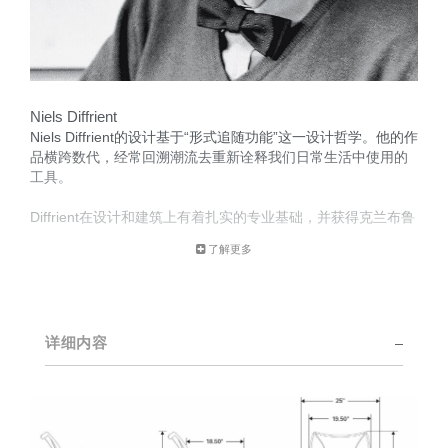
Niels Diffrient
Niels Diffrient的设计基于“形式追随功能”这一设计哲学。他的作
品横跨数代，经常回溯潮流去重新诠释我们日常生活中使用的
工具。
Diffrient在设计和建筑上有着扎实的专业基础，并获得克兰布鲁
克艺术学院颁发的学位，他将自己在工程、建筑和人性因素上
了解更多
的知识融入到自身实用性强、在美学上永不过时的设计中。
从他在埃罗·沙里宁（Eero Saarinen）、马可·桑奴索（Marco
Zanuso）和亨利·德雷福斯（Henry Dreyfuss）的工作室早期
创作的作品到如今为Humanscale设计的作品，Diffrient富有远
详细内容
见卓识的才能得到了广泛认可。他获得的众多荣誉包括Cooper
Hewitt国家设计博物馆颁布的2002年美国国家设计奖以及1999
年克莱斯勒设计奖。近年来，Diffrient主要集中精力在办公环境
的设计方面（特别是座椅类）。在座椅的设计上他已经取得多
项突破，包括用于座椅高度调节的气压缸和八向自动斜靠。