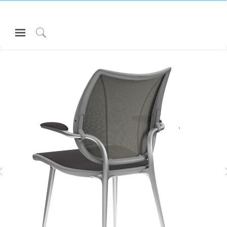
Open
Navigation
Click
所有 座椅和坐凳
LIBERTY SIDE
Menu
to
登录或注册
Search
产品
ASK
人体工程学
资料库
关于
LIBERTY座椅
DIFFRIENT SMART
联系我们
Partners
联系支持
寻找展示厅