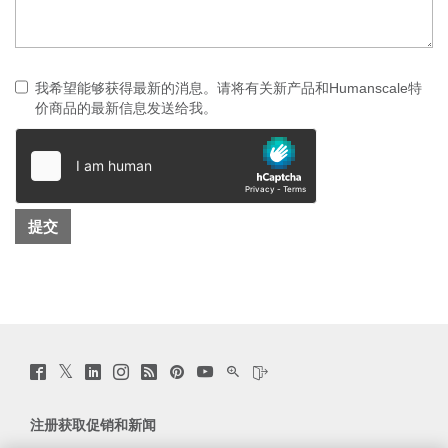
我希望能够获得最新的消息。请将有关新产品和Humanscale特
价商品的最新信息发送给我。
Twitter
Facebook
LinkedIn
Instagram
Humanscale
Pinterst
YouTube
WeChat
Webio
(opens
(opens
(opens
(opens
Blog
(opens
(opens
(opens
(opens
new
new
new
new
(opens
new
new
new
new
window)
window)
window)
window)
new
window)
window)
window)
window)
注册获取促销和新闻
window)