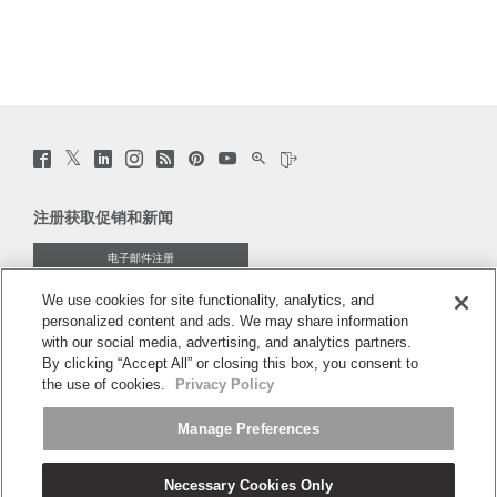
Twitter
Facebook
LinkedIn
Instagram
Humanscale
Pinterst
YouTube
WeChat
Webio
(opens
(opens
(opens
(opens
Blog
(opens
(opens
(opens
(opens
new
new
new
new
(opens
new
new
new
new
window)
window)
window)
window)
new
window)
window)
window)
window)
注册获取促销和新闻
window)
电子邮件注册
We use cookies for site functionality, analytics, and
关于
personalized content and ads. We may share information
with our social media, advertising, and analytics partners.
人体工程学
By clicking “Accept All” or closing this box, you consent to
the use of cookies.
Privacy Policy
资料库
Manage Preferences
Necessary Cookies Only
中文
条款和条件
隐私政策
取消订阅