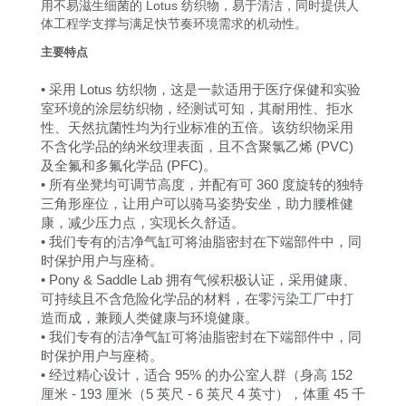
用不易滋生细菌的 Lotus 纺织物，易于清洁，同时提供人
体工程学支撑与满足快节奏环境需求的机动性。
主要特点
• 采用 Lotus 纺织物，这是一款适用于医疗保健和实验
室环境的涂层纺织物，经测试可知，其耐用性、拒水
性、天然抗菌性均为行业标准的五倍。该纺织物采用
不含化学品的纳米纹理表面，且不含聚氯乙烯 (PVC)
及全氟和多氟化学品 (PFC)。
• 所有坐凳均可调节高度，并配有可 360 度旋转的独特
三角形座位，让用户可以骑马姿势安坐，助力腰椎健
康，减少压力点，实现长久舒适。
• 我们专有的洁净气缸可将油脂密封在下端部件中，同
时保护用户与座椅。
• Pony & Saddle Lab 拥有气候积极认证，采用健康、
可持续且不含危险化学品的材料，在零污染工厂中打
造而成，兼顾人类健康与环境健康。
• 我们专有的洁净气缸可将油脂密封在下端部件中，同
时保护用户与座椅。
• 经过精心设计，适合 95% 的办公室人群（身高 152
厘米 - 193 厘米（5 英尺 - 6 英尺 4 英寸），体重 45 千