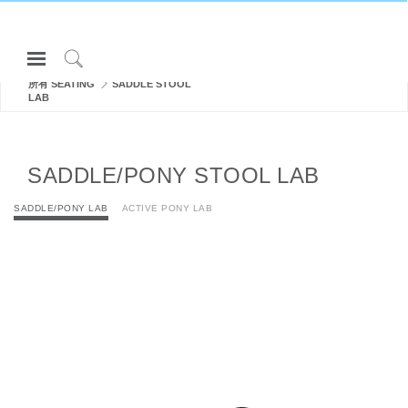
Open
Navigation
Click
所有 SEATING
SADDLE STOOL
Menu
to
LAB
登录或注册
Search
产品
SADDLE/PONY STOOL LAB
人体工程学
SADDLE/PONY LAB
ACTIVE PONY LAB
资料库
关于
联系我们
Partners
联系支持
寻找展示厅