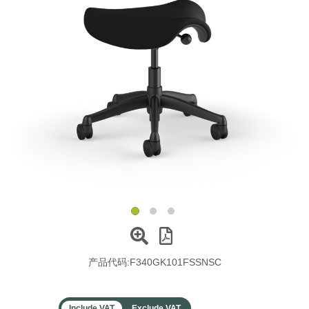
更改地区
Opens
Opens
Opens
Opens
Opens
Opens
Opens
Opens
Opens
to
to
to
to
to
to
to
to
to
Facebook
Twitter
Linkedin
Instagram
Humanscale
Pinterest
YouTube
WeChat
Weibo
Blog
产品代码:
F340GK101FSSNSC
Include VAT
Exclude VAT