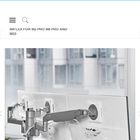
Open
所有 显示器支架和集成扩展基座
Navigation
Click
M/FLEX FOR M2 PRO M8 PRO AND
Menu
to
M10
登录或注册
Search
产品
人体工程学
资料库
关于
M2.1
M8.1
适用于 2.3-7 千克的纯平显示器
适用于高达 12.7 公斤 的平面和曲面
VO
联系我们
适用于 2.3-5.7 千克的曲屏显示器
屏幕
有关
M2.1
Partners
联系支持
寻找展示厅