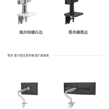
拥有参考代码？
注册
SIGN IN WITH SSO
进入
忘记密码
抛光铝镶白边
黑色镶黑边
Select
中文
Region
更多 显示器支架和集成扩展基座