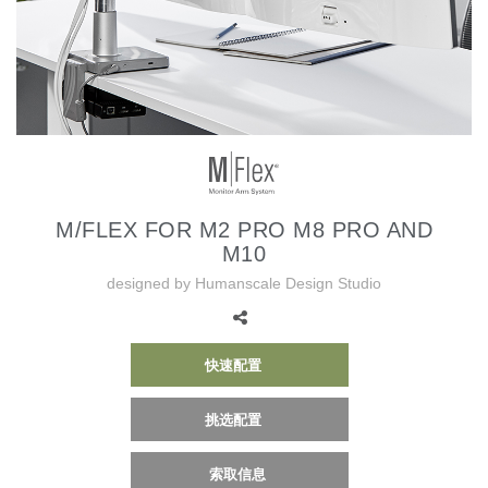
更改地区
Opens
Opens
Opens
Opens
Opens
Opens
Opens
Opens
Opens
to
to
to
to
to
to
to
to
to
Facebook
Twitter
Linkedin
Instagram
Humanscale
Pinterest
YouTube
WeChat
Weibo
Blog
M/FLEX FOR M2 PRO M8 PRO AND
M10
designed by Humanscale Design Studio
快速配置
挑选配置
索取信息