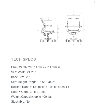
TECH SPECS
Chair Width: 26.5” Arms / 21” Armless
Seat Width: 21.25”
Base Size: 25”
Seat Height Range: 16.5” – 34.2”
Recline Range: 18° recline + 8° backrest tilt
Chair Weight: 34 lbs arms
Weight Capacity: up to 400 lbs
Stackable: No