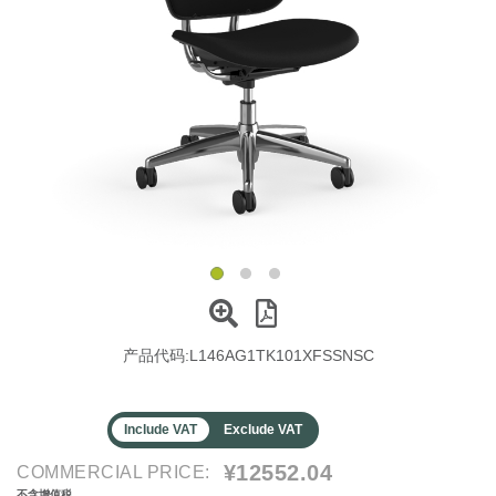
更改地区
Opens
Opens
Opens
Opens
Opens
Opens
Opens
Opens
Opens
to
to
to
to
to
to
to
to
to
Facebook
Twitter
Linkedin
Instagram
Humanscale
Pinterest
YouTube
WeChat
Weibo
Blog
产品代码:
L146AG1TK101XFSSNSC
Include VAT
Exclude VAT
¥12552.04
COMMERCIAL PRICE:
不含增值税