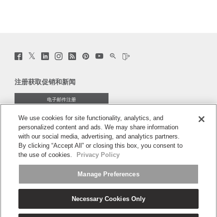
Twitter
Facebook
LinkedIn
Instagram
Humanscale
Pinterst
YouTube
WeChat
Webio
(opens
(opens
(opens
(opens
Blog
(opens
(opens
(opens
(opens
new
new
new
new
(opens
new
new
new
new
window)
window)
window)
window)
new
window)
window)
window)
window)
注册获取促销和新闻
window)
电子邮件注册
We use cookies for site functionality, analytics, and
关于
personalized content and ads. We may share information
with our social media, advertising, and analytics partners.
人体工程学
By clicking “Accept All” or closing this box, you consent to
the use of cookies.
Privacy Policy
资料库
Manage Preferences
Necessary Cookies Only
中文
条款和条件
隐私政策
取消订阅
Ⓒ 2026 Humanscale. 版权所有.