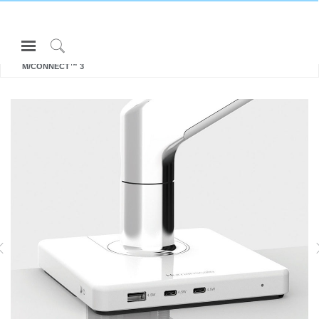
Open
所有 显示器支架和集成扩展基座
Navigation
Click
M/CONNECT™ 3
Menu
to
登录或注册
Search
产品
人体工程学
资料库
关于
M2.1
M8.1
适用于 2.3-7 千克的纯平显示器
适用于高达 12.7 公斤 的平面和曲面
VO
联系我们
适用于 2.3-5.7 千克的曲屏显示器
屏幕
有关
M2.1
Partners
联系支持
寻找展示厅