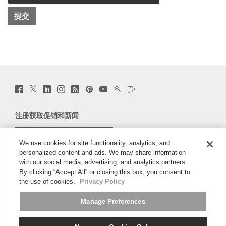
Twitter
Facebook
LinkedIn
Instagram
Humanscale
Pinterst
YouTube
WeChat
Webio
(opens
(opens
(opens
(opens
Blog
(opens
(opens
(opens
(opens
new
new
new
new
(opens
new
new
new
new
window)
window)
window)
window)
new
window)
window)
window)
window)
注册获取促销和新闻
window)
电子邮件注册
We use cookies for site functionality, analytics, and
personalized content and ads. We may share information
关于
with our social media, advertising, and analytics partners.
By clicking “Accept All” or closing this box, you consent to
人体工程学
the use of cookies.
Privacy Policy
Manage Preferences
资料库