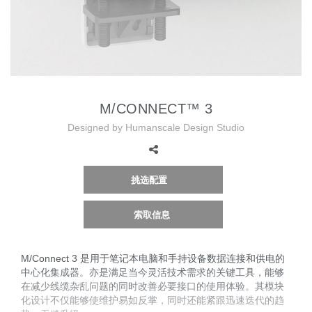
更改地区
Opens
Opens
Opens
Opens
Opens
Opens
Opens
Opens
Opens
to
to
to
to
to
to
to
to
to
Facebook
Twitter
Linkedin
Instagram
Humanscale
Pinterest
YouTube
WeChat
Weibo
Blog
M/CONNECT™ 3
Designed by Humanscale Design Studio
挑选配置
索取信息
M/Connect 3 是用于笔记本电脑和手持设备数据连接和供电的
中心化集成器。亦是满足当今灵活技术需求的关键工具，能够
在减少线缆杂乱问题的同时改善必要接口的使用体验。其模块
化设计不仅能够使维护易如反掌，同时还能紧跟迅速迭代的趋