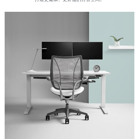
更改地区
Opens
Opens
Opens
Opens
Opens
Opens
Opens
Opens
Opens
to
to
to
to
to
to
to
to
to
Facebook
Twitter
Linkedin
Instagram
Humanscale
Pinterest
YouTube
WeChat
Weibo
Blog