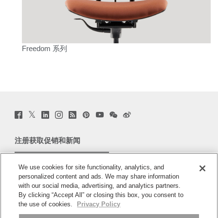
Freedom 系列
Twitter
Facebook
LinkedIn
Instagram
Humanscale
Pinterst
YouTube
WeChat
Webio
(opens
(opens
(opens
(opens
Blog
(opens
(opens
(opens
(opens
new
new
new
new
(opens
new
new
new
new
window)
window)
window)
window)
new
window)
window)
window)
window)
注册获取促销和新闻
window)
电子邮件注册
We use cookies for site functionality, analytics, and
personalized content and ads. We may share information
关于
with our social media, advertising, and analytics partners.
By clicking “Accept All” or closing this box, you consent to
人体工程学
the use of cookies.
Privacy Policy