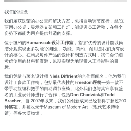
我们的理念
我们屡获殊荣的办公空间解决方案，包括自动调节座椅，坐/立
两用办公桌，显示器支架和工作灯，能促进员工运动，在每个
姿势下都能为用户提供舒适的支撑。
位于纽约的
Humanscale设计工作室
，遵循“优秀的设计能以简
洁外观实现更多功能”的理念。功能、简约、耐用是我们所有设
计的核心。在构思每件产品的设计和制造方式时，我们会仔细
考虑使用的材料和资源，以期实现为地球带来正净影响的目
标。
我们凭借与著名设计师
Niels Diffrient
的合作而闻名，他为我们
设计了多款工作椅，包括最代表性的
Freedom座椅
—第一款不
带手动旋钮和把手的自动调节座椅。此外我们也与其它享有盛
名的工业设计师进行了合作，包括
Don Chadwick
和
Todd
Bracher
。自 2007年以来，我们的创新成果已经获得了超过200
种
奖项
，并被收录于Museum of Modern Art （现代艺术博物
馆）等各大博物馆 。