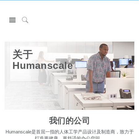
Open
Navigation
Click
Menu
to
登录或注册
Search
产品
关于
人体工程学
Humanscale
资料库
关于
联系我们
Partners
我们的公司
联系支持
Humanscale是首屈一指的人体工学产品设计及制造商，致力于
寻找展示厅
打造更健康、更舒适的办公空间。