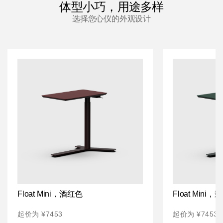
更改地区
体型小巧，用途多样
选择您心仪的外观设计
Opens
Opens
Opens
Opens
Opens
Opens
Opens
Opens
Opens
to
to
to
to
to
to
to
to
to
Facebook
Twitter
Linkedin
Instagram
Humanscale
Pinterest
YouTube
WeChat
Weibo
Blog
Float Mini，酒红色
Float Mini
起价为 ¥7453
起价为 ¥7453