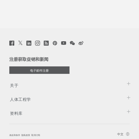
Twitter
Facebook
LinkedIn
Instagram
Humanscale
Pinterst
YouTube
WeChat
Webio
(opens
(opens
(opens
(opens
Blog
(opens
(opens
(opens
(opens
new
new
new
new
(opens
new
new
new
new
window)
window)
window)
window)
new
window)
window)
window)
window)
注册获取促销和新闻
window)
电子邮件注册
关于
人体工程学
资料库
中文
条款和条件
隐私政策
取消订阅