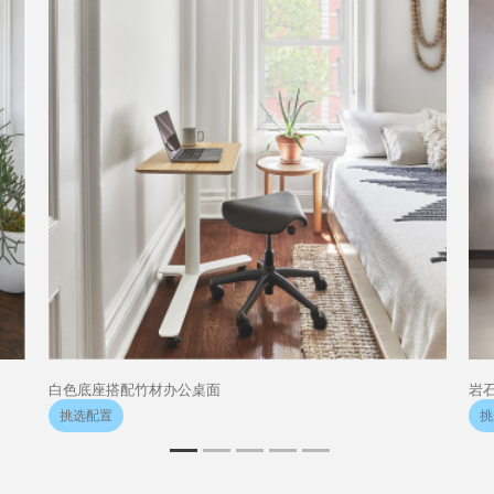
白色底座搭配竹材办公桌面
岩
挑选配置
挑