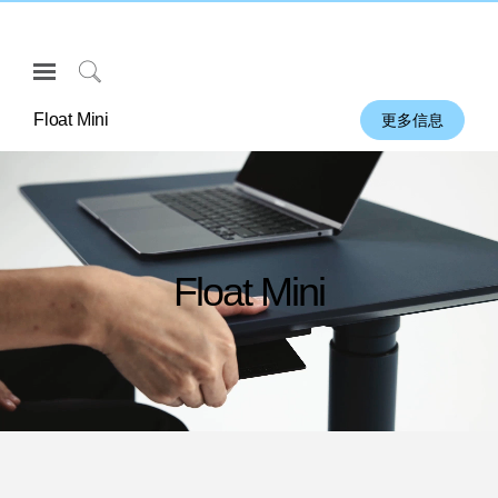
Open
Navigation
Click
Menu
to
Float Mini
更多信息
登录或注册
Search
产品
人体工程学
资料库
Float Mini
关于
联系我们
Partners
联系支持
寻找展示厅