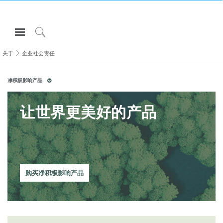
Open
Navigation
Click
Menu
to
关于
企业社会责任
登录或注册
Search
净积极影响产品
产品
人体工程学
让世界更美好的产品
资料库
关于
联系我们
购买净积极影响产品
Partners
联系支持
寻找展示厅