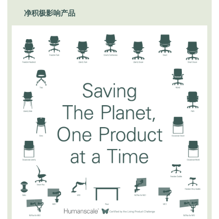
更改地区
净积极影响产品
Opens
Opens
Opens
Opens
Opens
Opens
Opens
Opens
Opens
to
to
to
to
to
to
to
to
to
Facebook
Twitter
Linkedin
Instagram
Humanscale
Pinterest
YouTube
WeChat
Weibo
Blog