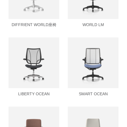
SIGN IN WITH SSO
进入
忘记密码
DIFFRIENT WORLD座椅
WORLD LM
Select
中文
Region
LIBERTY OCEAN
SMART OCEAN