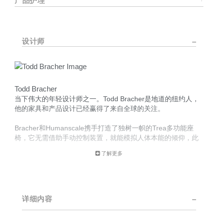
产品护理
设计师
Todd Bracher
当下伟大的年轻设计师之一。Todd Bracher是地道的纽约人，
他的家具和产品设计已经赢得了来自全球的关注。
Bracher和Humanscale携手打造了独树一帜的Trea多功能座
椅，它无需借助手动控制装置，就能模拟人体本能的倾仰，此
外还有富于创新的Vessel工作灯。
了解更多
Bracher毕业于普拉特学院（Pratt Institute），并在获得富布赖
特（Fulbright）设计类奖学金后，于哥本哈根的丹麦皇家设计
学院获得室内和家具设计的艺术硕士学位。他曾在2008年纽约
国际当代家具展（New York’s International Contemporary
详细内容
Furniture Fair）上荣膺“年度新晋设计师”称号。不但如此，他
还曾被Bolig的年度国际设计师奖两次提名。他具有丰富的国际