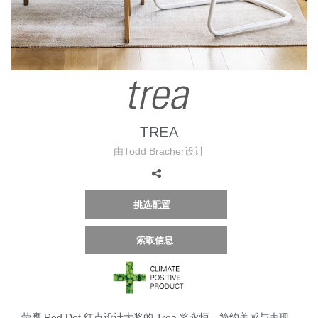
更改地区
Opens
Opens
Opens
Opens
Opens
Opens
Opens
Opens
Opens
to
to
to
to
to
to
to
to
to
Facebook
Twitter
Linkedin
Instagram
Humanscale
Pinterest
YouTube
WeChat
Weibo
Blog
TREA
由Todd Bracher设计
挑选配置
索取信息
荣膺 Red Dot 红点设计大奖的 Trea 将永恒、简约美感与表现