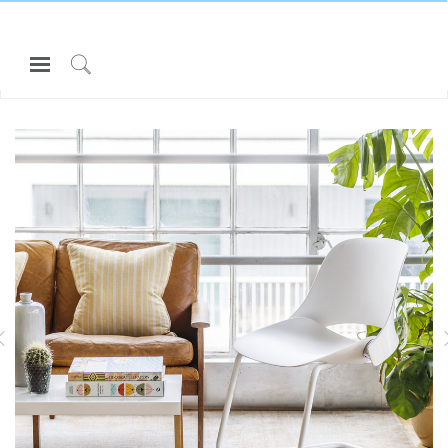
Open
Navigation
Click
所有 座椅和坐凳
TREA
Menu
to
登录或注册
Search
产品
人体工程学
资料库
关于
SMART OCEAN
DIFFRIENT WORLD座椅
联系我们
Partners
联系支持
寻找展示厅