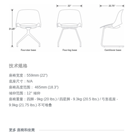
经验，曾在英国Tom Dixon设计事务所任职，在法国国立高等
工业设计学院作为设计学教授教过书，并且在斯堪的纳维亚的
奢侈品品牌乔治杰生（Georg Jensen）担任过创意总监。
游历海外十载之后，Bracher于2007年回到纽约，并在布鲁克
林创建了Todd Bracher工作室。
技术规格
座椅宽度：559mm (22”)
底座尺寸：N/A
座椅高度范围： 465mm (18.3”)
倾仰范围：12° 倾仰
座椅重量：四脚 - 9kg (20 lbs.) / 四星脚 - 9.3kg (20.5 lbs.) / 弓形底座 -
9.9kg (21.75 lbs.) 不可堆叠
更多 座椅和坐凳