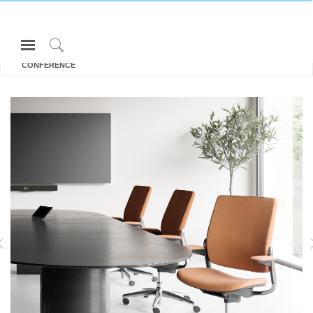
Open
所有 座椅和坐凳
Navigation
SMART
Click
CONFERENCE
Menu
to
登录或注册
Search
产品
人体工程学
资料库
关于
SMART OCEAN
DIFFRIENT WORLD座椅
联系我们
Partners
联系支持
寻找展示厅