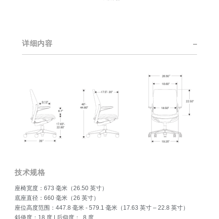
的知识融入到自身实用性强、在美学上永不过时的设计中。
从他在埃罗·沙里宁（Eero Saarinen）、马可·桑奴索（Marco
Zanuso）和亨利·德雷福斯（Henry Dreyfuss）的工作室早期
创作的作品到如今为Humanscale设计的作品，Diffrient富有远
详细内容
见卓识的才能得到了广泛认可。他获得的众多荣誉包括Cooper
Hewitt国家设计博物馆颁布的2002年美国国家设计奖以及1999
年克莱斯勒设计奖。近年来，Diffrient主要集中精力在办公环境
的设计方面（特别是座椅类）。在座椅的设计上他已经取得多
项突破，包括用于座椅高度调节的气压缸和八向自动斜靠。
技术规格
座椅宽度：673 毫米（26.50 英寸）
底座直径：660 毫米（26 英寸）
座位高度范围：447.8 毫米 - 579.1 毫米（17.63 英寸 – 22.8 英寸）
斜倚度：18 度 | 后仰度： 8 度