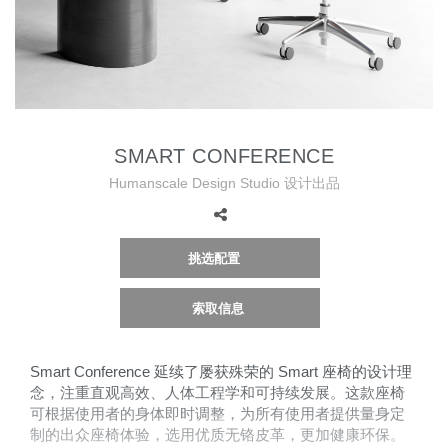
更改地区
Opens
Opens
Opens
Opens
Opens
Opens
Opens
Opens
Opens
to
to
to
to
to
to
to
to
to
Facebook
Twitter
Linkedin
Instagram
Humanscale
Pinterest
YouTube
WeChat
Weibo
Blog
SMART CONFERENCE
Humanscale Design Studio 设计出品
挑选配置
索取信息
Smart Conference 延续了屡获殊荣的 Smart 座椅的设计理
念，注重直观高效、人体工程学和可持续发展。这款座椅
可根据使用者的身体即时调整，为所有使用者提供量身定
制的出众座椅体验，选用优质无铬皮革，更加健康环保。