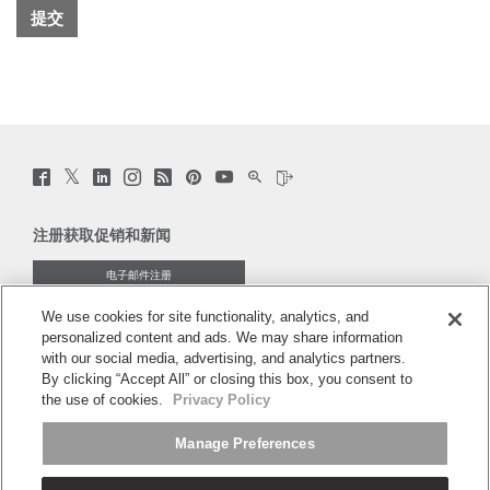
Twitter
Facebook
LinkedIn
Instagram
Humanscale
Pinterst
YouTube
WeChat
Webio
(opens
(opens
(opens
(opens
Blog
(opens
(opens
(opens
(opens
new
new
new
new
(opens
new
new
new
new
window)
window)
window)
window)
new
window)
window)
window)
window)
注册获取促销和新闻
window)
电子邮件注册
We use cookies for site functionality, analytics, and
关于
personalized content and ads. We may share information
with our social media, advertising, and analytics partners.
人体工程学
By clicking “Accept All” or closing this box, you consent to
the use of cookies.
Privacy Policy
资料库
Manage Preferences