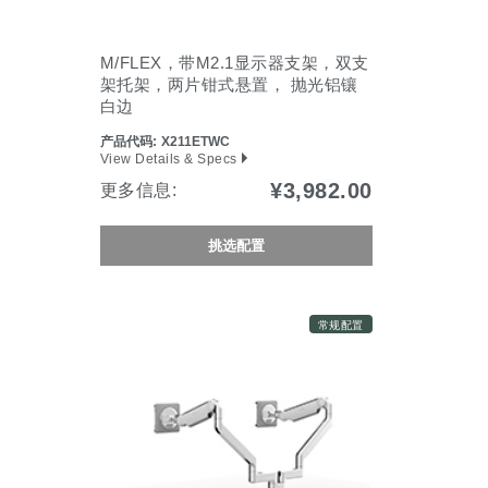
更改地区
Opens
Opens
Opens
Opens
Opens
Opens
Opens
Opens
Opens
M/FLEX，带M2.1显示器支架，双支
to
to
to
to
to
to
to
to
to
架托架，两片钳式悬置， 抛光铝镶
Facebook
Twitter
Linkedin
Instagram
Humanscale
Pinterest
YouTube
WeChat
Weibo
白边
Blog
产品代码:
X211ETWC
View Details & Specs
¥3,982.00
更多信息:
挑选配置
常规配置