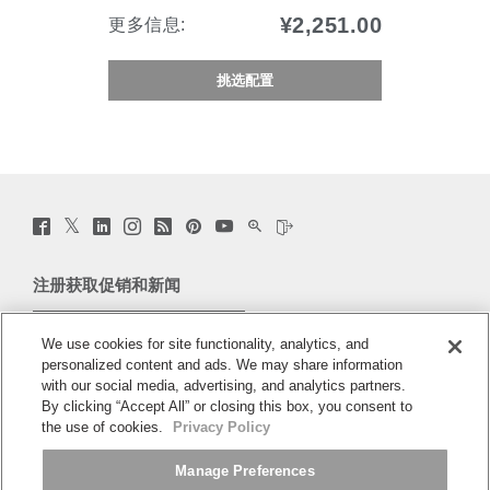
¥2,251.00
更多信息:
挑选配置
Twitter
Facebook
LinkedIn
Instagram
Humanscale
Pinterst
YouTube
WeChat
Webio
(opens
(opens
(opens
(opens
Blog
(opens
(opens
(opens
(opens
new
new
new
new
(opens
new
new
new
new
window)
window)
window)
window)
new
window)
window)
window)
window)
注册获取促销和新闻
window)
电子邮件注册
We use cookies for site functionality, analytics, and
personalized content and ads. We may share information
关于
with our social media, advertising, and analytics partners.
By clicking “Accept All” or closing this box, you consent to
人体工程学
the use of cookies.
Privacy Policy
Manage Preferences
资料库