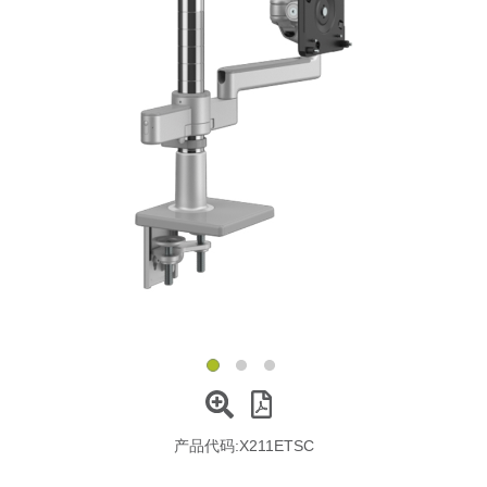
更改地区
Opens
Opens
Opens
Opens
Opens
Opens
Opens
Opens
Opens
to
to
to
to
to
to
to
to
to
Facebook
Twitter
Linkedin
Instagram
Humanscale
Pinterest
YouTube
WeChat
Weibo
Blog
产品代码:
X211ETSC