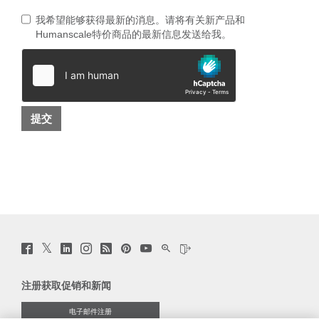
我希望能够获得最新的消息。请将有关新产品和
Humanscale特价商品的最新信息发送给我。
Twitter
Facebook
LinkedIn
Instagram
Humanscale
Pinterst
YouTube
WeChat
Webio
(opens
(opens
(opens
(opens
Blog
(opens
(opens
(opens
(opens
new
new
new
new
(opens
new
new
new
new
window)
window)
window)
window)
new
window)
window)
window)
window)
注册获取促销和新闻
window)
电子邮件注册