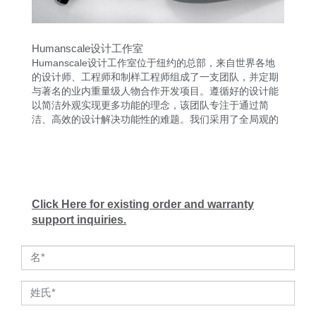
Humanscale设计工作室
Humanscale设计工作室位于纽约的总部，来自世界各地
的设计师、工程师和制样工程师组成了一支团队，并定期
与著名的业内重量级人物合作开发项目。遵循好的设计能
以简洁外观实现更多功能的理念，该团队专注于通过简
洁、高效的设计解决功能性的难题。我们采用了全局观的
人体工程学设计方法，融合了用户体验以及与产品的互
动。
这支设计团队的创新成果屡获殊荣，这要归功于他们对工
作空间趋势进行深入研究以及和Humanscale内部的人体
工学咨询团队的紧密合作。
Click Here for existing order and warranty
support inquiries.