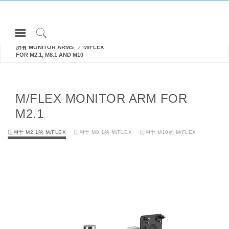
Open
Navigation
Click
所有 MONITOR ARMS
M/FLEX
Menu
to
FOR M2.1, M8.1 AND M10
登录或注册
Search
产品
M/FLEX MONITOR ARM FOR
人体工程学
M2.1
资料库
适用于 M2.1的 M/FLEX
适用于 M8.1的 M/FLEX
适用于 M10的 M/FLEX
关于
联系我们
Partners
联系支持
寻找展示厅