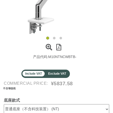
更改地区
Opens
Opens
Opens
Opens
Opens
Opens
Opens
Opens
Opens
to
to
to
to
to
to
to
to
to
Facebook
Twitter
Linkedin
Instagram
Humanscale
Pinterest
YouTube
WeChat
Weibo
Blog
产品代码:
M10NTNCWBTB-
Include VAT
Exclude VAT
¥5837.58
COMMERCIAL PRICE:
不含增值税
底座款式