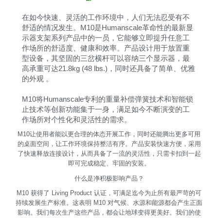
在如今快速、灵活的工作环境中，人们无法忍受有不
舒适的情况发生。M10是Humanscale革命性的最新显
示器支架系列产品中的一员，它能够立即提升任意工
作场所的舒适度、健康和效率。产品设计用于放置重
型设备，其坚固的三岔横杆可以容纳三个显示器，最
高承重可达21.8kg (48 lbs.)，同时还具备了简单、优雅
的外观 。
M10将Humanscale专利的重量补偿弹簧技术和智能锁
止技术等创新功能集于一身，满足如今不断演变的工
作场所对个性化和灵活性的需求。
M10让使用者能以更合理的体态开展工作，同时还能腾出更多可用
的桌面空间，让工作环境保持整洁有序。产品安装快速方便，采用
了快速释放连接设计，从而具备了一流的灵活性，只需卡扣到一起
即可完成稳定、牢固的安装。
什么是净积极影响产品？
M10 获得了 Living Product 认证，可满足迄今为止所有最严苛的可
持续发展生产标准。这表明 M10 对气候、水源和能源都会产生正面
影响。我们每次生产这些产品，都会让地球变得更美好。我们的使