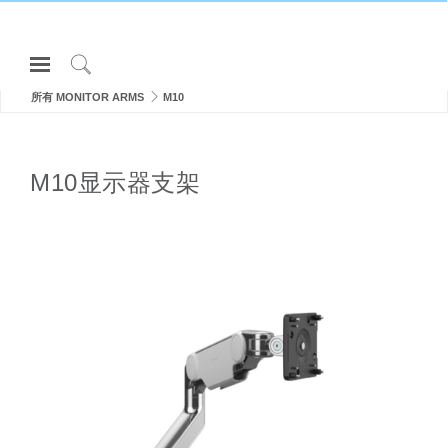
Open
Navigation
Click
Menu
所有 MONITOR ARMS
M10
to
登录或注册
Search
产品
M10显示器支架
人体工程学
资料库
关于
联系我们
Partners
联系支持
寻找展示厅