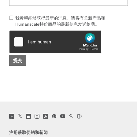
我希望能够获得最新的消息。请将有关新产品和
Humanscale特价商品的最新信息发送给我。
Twitter
Facebook
LinkedIn
Instagram
Humanscale
Pinterst
YouTube
WeChat
Webio
(opens
(opens
(opens
(opens
Blog
(opens
(opens
(opens
(opens
new
new
new
new
(opens
new
new
new
new
window)
window)
window)
window)
new
window)
window)
window)
window)
注册获取促销和新闻
window)