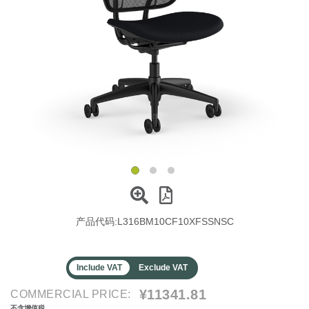
更改地区
Opens
Opens
Opens
Opens
Opens
Opens
Opens
Opens
Opens
to
to
to
to
to
to
to
to
to
Facebook
Twitter
Linkedin
Instagram
Humanscale
Pinterest
YouTube
WeChat
Weibo
Blog
产品代码:
L316BM10CF10XFSSNSC
Include VAT
Exclude VAT
¥11341.81
COMMERCIAL PRICE:
不含增值税