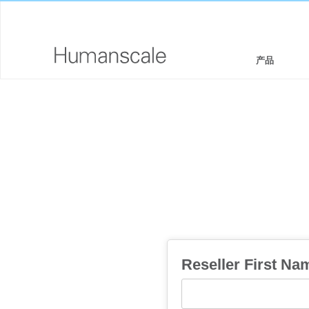
产品
座椅和坐凳
设计师工具箱
公司介绍
坐/立两用工作站
下载资源库
企业社会责任
显示器支架和集成扩展基座
看,听,学
设计工作室
键盘系统
PRICING GUIDES
新闻室
工作台灯
何处购买
技术工具
签约合作伙伴
Reseller First Na
线缆管理
GOVERNMENT & EDUCATION