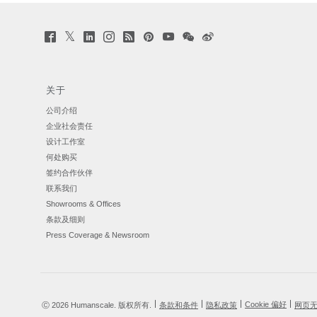
Twitter
Facebook
LinkedIn
Instagram
Humanscale
Pinterst
YouTube
WeChat
Webio
(opens
(opens
(opens
(opens
Blog
(opens
(opens
(opens
(opens
new
new
new
new
(opens
new
new
new
new
window)
window)
window)
window)
new
window)
window)
window)
window)
window)
关于
公司介绍
企业社会责任
设计工作室
何处购买
签约合作伙伴
联系我们
Showrooms & Offices
条款及细则
Press Coverage & Newsroom
Cookie 偏好
Ⓒ 2026 Humanscale. 版权所有.
条款和条件
隐私政策
网页
|
|
|
|