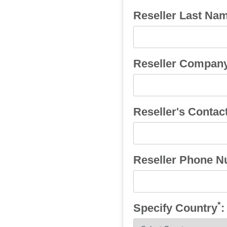
人体工学工具
Reseller Last Na
LAB & HEALTHCARE
Reseller Compan
Reseller's Contac
Reseller Phone 
*
Specify Country
: