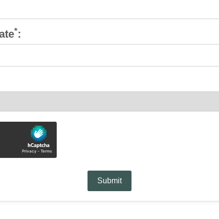
*
ate
:
Submit