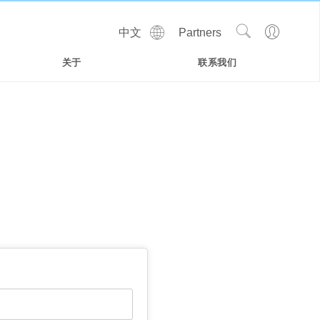
Show
Go
中文
Partners
Regions
Search
to
Site
Profile
关于
联系我们