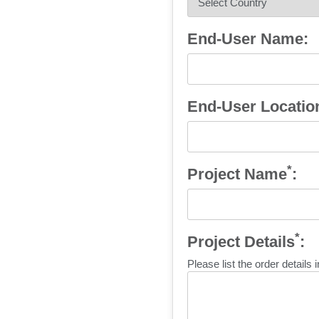
End-User Name:
注册
End-User Locatio
*
Project Name
:
*
Project Details
:
SIG
Please list the order details
忘记密
中文