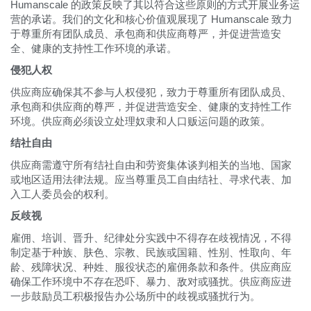
Humanscale 的政策反映了其以符合这些原则的方式开展业务运
营的承诺。我们的文化和核心价值观展现了 Humanscale 致力
于尊重所有团队成员、承包商和供应商尊严，并促进营造安
全、健康的支持性工作环境的承诺。
侵犯人权
供应商应确保其不参与人权侵犯，致力于尊重所有团队成员、
承包商和供应商的尊严，并促进营造安全、健康的支持性工作
环境。供应商必须设立处理奴隶和人口贩运问题的政策。
结社自由
供应商需遵守所有结社自由和劳资集体谈判相关的当地、国家
或地区适用法律法规。应当尊重员工自由结社、寻求代表、加
入工人委员会的权利。
反歧视
雇佣、培训、晋升、纪律处分实践中不得存在歧视情况，不得
制定基于种族、肤色、宗教、民族或国籍、性别、性取向、年
龄、残障状况、种姓、服役状态的雇佣条款和条件。供应商应
确保工作环境中不存在恐吓、暴力、敌对或骚扰。供应商应进
一步鼓励员工积极报告办公场所中的歧视或骚扰行为。