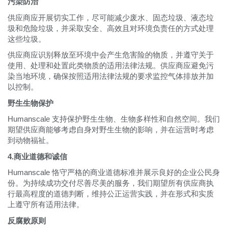
污染防治
Box
供应商应开展切实工作，尽可能减少废水、固态垃圾、液态垃
注册
选择您的位置
圾和危险垃圾，并采取安全、高效且对环境负责任的方式处理
这些垃圾。
供应商应识别释放至环境中会产生危害险的物质，并遵守关于
拥有参考代码？
注册
使用、处理和处置此类物质的适用法律法规。供应商应避免污
染当地环境，确保按照适用法律法规的要求监控气体排放并加
以控制。
SIGN IN WITH SSO
野生生物保护
进入
忘记密码
Humanscale 支持保护野生生物、生物多样性和自然空间。我们
Select
中文
期望供应商能够考虑自身对野生生物的影响，并在运营时考虑
Region
到动物福祉。
4.商业道德和诚信
Humanscale 恪守严格的商业道德标准并展示良好的企业公民身
份。为持续成功交付尽善尽美的服务，我们期望所有供应商执
行最高程度的道德判断，维持公正运营实践，并在形式和实质
上遵守所有适用法律。
反腐败原则