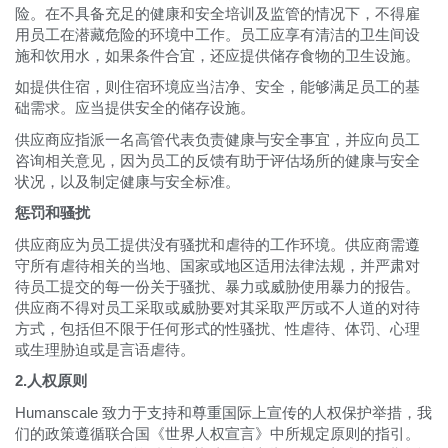
险。在不具备充足的健康和安全培训及监管的情况下，不得雇
用员工在潜藏危险的环境中工作。员工应享有清洁的卫生间设
施和饮用水，如果条件合宜，还应提供储存食物的卫生设施。
如提供住宿，则住宿环境应当洁净、安全，能够满足员工的基
础需求。应当提供安全的储存设施。
供应商应指派一名高管代表负责健康与安全事宜，并应向员工
咨询相关意见，因为员工的反馈有助于评估场所的健康与安全
状况，以及制定健康与安全标准。
惩罚和骚扰
供应商应为员工提供没有骚扰和虐待的工作环境。供应商需遵
守所有虐待相关的当地、国家或地区适用法律法规，并严肃对
待员工提交的每一份关于骚扰、暴力或威胁使用暴力的报告。
供应商不得对员工采取或威胁要对其采取严厉或不人道的对待
方式，包括但不限于任何形式的性骚扰、性虐待、体罚、心理
或生理胁迫或是言语虐待。
2.人权原则
Humanscale 致力于支持和尊重国际上宣传的人权保护举措，我
们的政策遵循联合国《世界人权宣言》中所规定原则的指引。