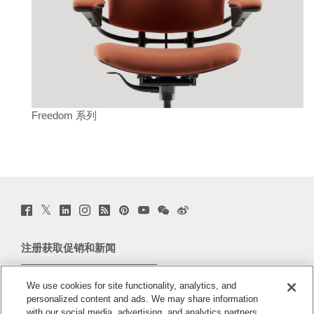
Freedom 系列
Twitter
Facebook
LinkedIn
Instagram
Humanscale
Pinterst
YouTube
WeChat
Webio
(opens
(opens
(opens
(opens
Blog
(opens
(opens
(opens
(opens
new
new
new
new
(opens
new
new
new
new
window)
window)
window)
window)
new
window)
window)
window)
window)
注册获取促销和新闻
window)
电子邮件注册
We use cookies for site functionality, analytics, and
personalized content and ads. We may share information
关于
with our social media, advertising, and analytics partners.