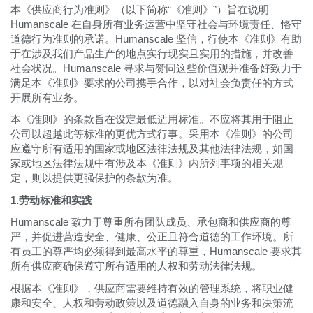
更改地区
本《供应商行为准则》（以下简称“《准则》”）旨在说明
Humanscale 在自身所有业务运营中坚守社会与环境责任、恪守
道德行为准则的承诺。Humanscale 坚信，行使本《准则》有助
Opens
Opens
Opens
Opens
Opens
Opens
Opens
Opens
Opens
to
to
to
to
to
to
to
to
to
于在涉及我们产品生产的地点实行现实且实用的措施，并改善
Facebook
Twitter
Linkedin
Instagram
Humanscale
Pinterest
YouTube
WeChat
Weibo
社会状况。Humanscale 寻求与赞同这些价值观并准备好致力于
Blog
满足本《准则》要求的公司携手合作，以对社会负责任的方式
开展所有业务。
本《准则》的条款旨在设定最低适用标准。不应将其用于阻止
公司以超越此等标准的更优方式行事。采用本《准则》的公司
应遵守所有适用的国家或地区法律法规及其他法律法规，如国
家或地区法律法规中有涉及本《准则》内所列事项的相关规
定，则以提供更强保护的条款为准。
1.劳动标准和实践
Humanscale 致力于尊重所有团队成员、承包商和供应商的尊
严，并促进营造安全、健康、公正且符合道德的工作环境。所
有员工的尊严均必须得到最高水平的尊重，Humanscale 要求其
所有供应商确保遵守所有适用的人权和劳动法律法规。
根据本《准则》，供应商需要维持有效的管理系统，将职业健
康和安全、人权和劳动政策以及道德融入自身的业务和决策流