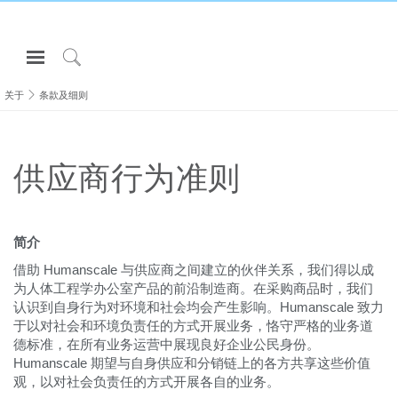
Open
Navigation
Click
Menu
to
关于
条款及细则
登录或注册
Search
产品
供应商行为准则
人体工程学
资料库
关于
简介
联系我们
借助 Humanscale 与供应商之间建立的伙伴关系，我们得以成
为人体工程学办公室产品的前沿制造商。在采购商品时，我们
认识到自身行为对环境和社会均会产生影响。Humanscale 致力
Partners
于以对社会和环境负责任的方式开展业务，恪守严格的业务道
德标准，在所有业务运营中展现良好企业公民身份。
联系支持
Humanscale 期望与自身供应和分销链上的各方共享这些价值
寻找展示厅
观，以对社会负责任的方式开展各自的业务。