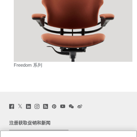
Freedom 系列
Twitter
Facebook
LinkedIn
Instagram
Humanscale
Pinterst
YouTube
WeChat
Webio
(opens
(opens
(opens
(opens
Blog
(opens
(opens
(opens
(opens
new
new
new
new
(opens
new
new
new
new
window)
window)
window)
window)
new
window)
window)
window)
window)
注册获取促销和新闻
window)
电子邮件注册