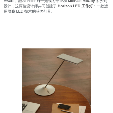
Award。融和 Peter 对于光线的专业和
Michael McCoy
的独到
更改地区
设计，这两位设计师共同创建了
Horizon LED 工作灯
：一款运
用薄膜 LED 技术的获奖灯具。
Opens
Opens
Opens
Opens
Opens
Opens
Opens
Opens
Opens
to
to
to
to
to
to
to
to
to
Facebook
Twitter
Linkedin
Instagram
Humanscale
Pinterest
YouTube
WeChat
Weibo
Blog