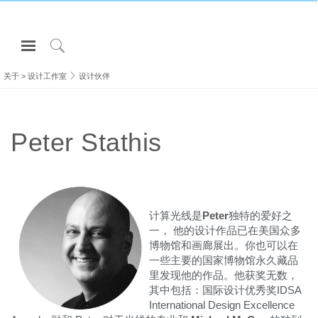
Open
Navigation
Click
Menu
to
关于
>
设计工作室
设计伙伴
登录或注册
Search
产品
Peter Stathis
人体工程学
资料库
关于
联系我们
计算光线是
Peter
独特的爱好之
一， 他的设计作品已在美国众多
博物馆和画廊展出。你也可以在
Partners
一些主要的国家博物馆永久藏品
里发现他的作品。他获奖无数，
联系支持
其中包括：国际设计优秀奖IDSA
寻找展示厅
International Design Excellence